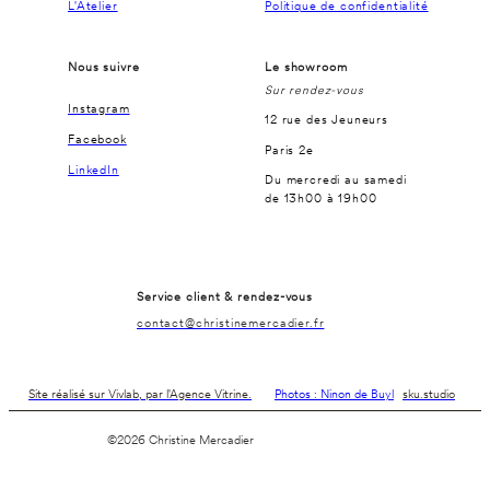
L'Atelier
Politique de confidentialité
Nous suivre
Le showroom
Sur rendez-vous
Instagram
12 rue des Jeuneurs
Facebook
Paris 2e
LinkedIn
Du mercredi au samedi
de 13h00 à 19h00
Service client & rendez-vous
contact@christinemercadier.fr
Site réalisé sur Vivlab, par l'Agence Vitrine.
Photos : Ninon de Buyl
sku.studio
©2026 Christine Mercadier