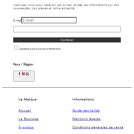
Inscrivez-vous pour recevoir par e-mail toutes les informations sur nos
nouveautés, nos pièces et notre actualité.
E-mail
Confirmer
J'accepte la politique de confidentialité
Pays / Région
FR
La Marque
Informations
Accueil
Guide des tailles
La Boutique
Mentions légales
À propos
Conditions générales de vente