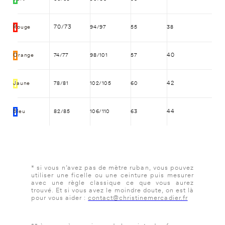
Rouge
70/73
94/97
55
38
Orange
40
74/77
98/101
57
Jaune
42
78/81
102/105
60
Bleu
44
82/85
106/110
63
* si vous n’avez pas de mètre ruban, vous pouvez
utiliser une ficelle ou une ceinture puis mesurer
avec une règle classique ce que vous aurez
trouvé. Et si vous avez le moindre doute, on est là
pour vous aider :
contact@christinemercadier.fr