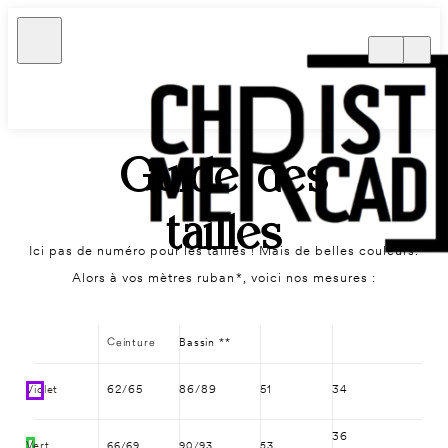
Guide des
tailles
Ici pas de numéro pour les tailles ! Mais de belles couleurs.
Alors à vos mètres ruban*, voici nos mesures :
Ceinture
Bassin **
Violet
62/65
86/89
51
34
36
Vert
66/69
90/93
53