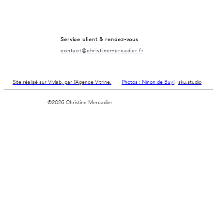
Service client & rendez-vous
contact@christinemercadier.fr
Site réalisé sur Vivlab, par l'Agence Vitrine.
Photos : Ninon de Buyl
sku.studio
©2026 Christine Mercadier