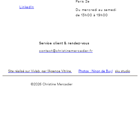
Paris 2e
LinkedIn
Du mercredi au samedi
de 13h00 à 19h00
Service client & rendez-vous
contact@christinemercadier.fr
Site réalisé sur Vivlab, par l'Agence Vitrine.
Photos : Ninon de Buyl
sku.studio
©2026 Christine Mercadier