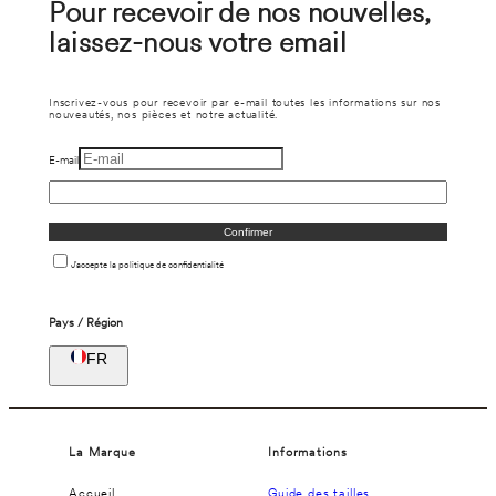
Pour recevoir de nos nouvelles,
laissez-nous votre email
Inscrivez-vous pour recevoir par e-mail toutes les informations sur nos
nouveautés, nos pièces et notre actualité.
E-mail
Confirmer
J'accepte la politique de confidentialité
Pays / Région
FR
La Marque
Informations
Accueil
Guide des tailles