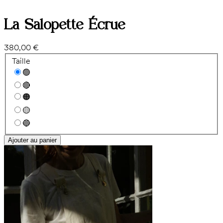
La Salopette Écrue
380,00 €
Taille
🟢
🔴
🟠
🟡
🔵
Ajouter au panier