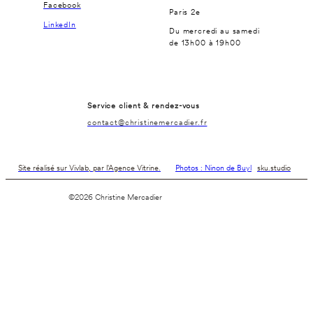
Facebook
Paris 2e
LinkedIn
Du mercredi au samedi
de 13h00 à 19h00
Service client & rendez-vous
contact@christinemercadier.fr
Site réalisé sur Vivlab, par l'Agence Vitrine.
Photos : Ninon de Buyl
sku.studio
©2026 Christine Mercadier