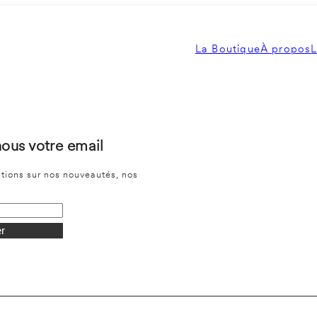
La Boutique
À propos
L
nous votre email
ations sur nos nouveautés, nos
r