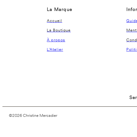
La Marque
Info
Accueil
Guide
La Boutique
Menti
À propos
Condi
L'Atelier
Polit
Ser
©2026 Christine Mercadier